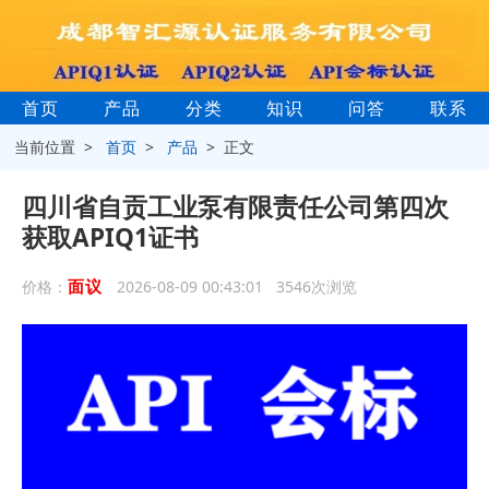
首页
产品
分类
知识
问答
联系
当前位置 >
首页
>
产品
> 正文
四川省自贡工业泵有限责任公司第四次
获取APIQ1证书
面议
价格：
2026-08-09 00:43:01 3546次浏览